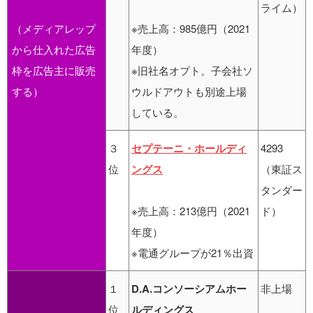
ライム）
（メディアレップ
※売上高：985億円（2021
から仕入れた広告
年度）
枠を広告主に販売
※旧社名オプト。子会社ソ
する）
ウルドアウトも別途上場
している。
３
セプテーニ・ホールディ
4293
位
ングス
（東証ス
タンダー
※売上高：213億円（2021
ド）
年度）
※電通グループが21％出資
１
D.A.コンソーシアムホー
非上場
位
ルディングス