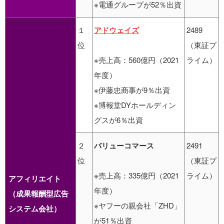
※電通グループが52％出資
１
アドウェイズ
2489
位
（東証プ
※売上高：560億円（2021
ライム）
年度）
※伊藤忠商事が9％出資
※博報堂DYホールディン
グスが6％出資
２
バリューコマース
2491
位
（東証プ
※売上高：335億円（2021
ライム）
アフィリエイト
年度）
（成果報酬型広告
※ヤフーの親会社「ZHD」
システム会社）
が51％出資