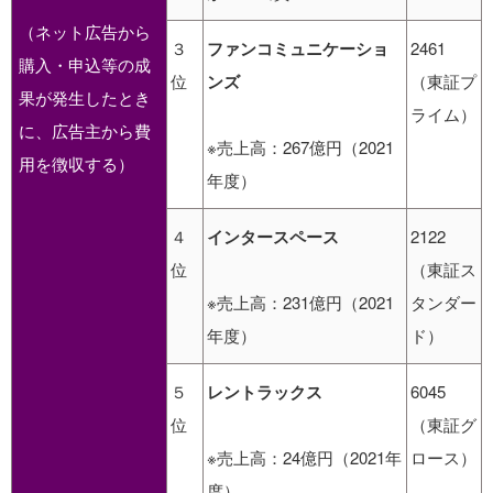
（ネット広告から
３
ファンコミュニケーショ
2461
購入・申込等の成
位
ンズ
（東証プ
果が発生したとき
ライム）
に、広告主から費
※売上高：267億円（2021
用を徴収する）
年度）
４
インタースペース
2122
位
（東証ス
※売上高：231億円（2021
タンダー
年度）
ド）
５
レントラックス
6045
位
（東証グ
※売上高：24億円（2021年
ロース）
度）