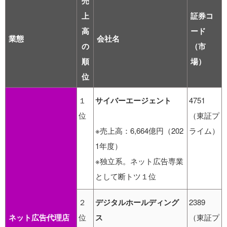
売
上
証券コ
高
ード
業態
会社名
の
（市
順
場）
位
１
サイバーエージェント
4751
位
（東証プ
※売上高：6,664億円（202
ライム）
1年度）
※独立系。ネット広告専業
として断トツ１位
２
デジタルホールディング
2389
ネット広告代理店
位
ス
（東証プ