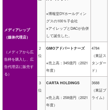
※博報堂DYホールディン
グスの100％子会社
※アイレップとDACが合併
メディアレップ
して誕生した。
（媒体代理店）
２
GMOアドパートナーズ
4784
（メディアから広
位
（東証ス
告枠を購入し、広
※売上高：345億円（2021
タンダー
告代理店に販売す
年度）
ド）
る）
３
CARTA HOLDINGS
3688
位
（東証プ
※売上高：258億円（2021
ライム）
年度）